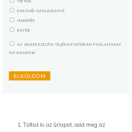
TIKTOK
ESKÜVŐI SZOLGÁLTATÓ
ISMERŐS
EGYÉB
A
AZ ADATKEZELÉSI TÁJÉKOZTATÓBAN FOGLALTAKAT
D
ELFOGADOM.
A
T
ELKÜLDÖM
K
E
Z
E
L
É
S
Töltsd ki az űrlapot, add meg az
*