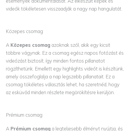
események dokumentálását. Az elkészült képek és
videók tökéletesen visszaadják a nagy nap hangulatát.
Közepes csomag
A
Közepes csomag
azoknak szól, akik egy kicsit
többre vágynak. Ez a csomag egész napos fotózást és
videózást biztosít, így minden fontos pillanatot
rögzíthetünk. Emellett egy highlights videót is készítünk,
amely összefoglalja a nap legszebb pillanatait. Ez a
csomag tökéletes választás lehet, ha szeretnéd, hogy
az esküvőd minden részlete megörökítésre kerüljön.
Prémium csomag
A
Prémium csomag
a legteljesebb élményt nyújtja, és