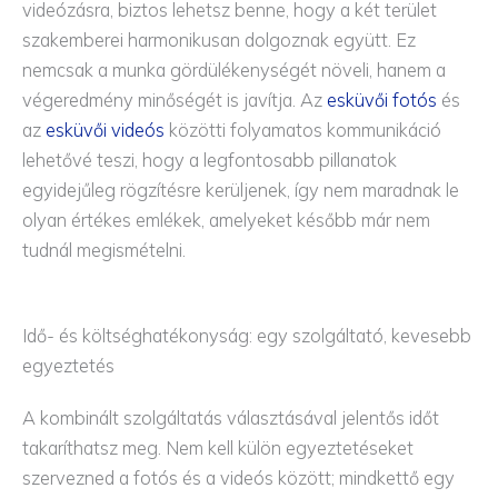
videózásra, biztos lehetsz benne, hogy a két terület
szakemberei harmonikusan dolgoznak együtt. Ez
nemcsak a munka gördülékenységét növeli, hanem a
végeredmény minőségét is javítja. Az
esküvői fotós
és
az
esküvői videós
közötti folyamatos kommunikáció
lehetővé teszi, hogy a legfontosabb pillanatok
egyidejűleg rögzítésre kerüljenek, így nem maradnak le
olyan értékes emlékek, amelyeket később már nem
tudnál megismételni.
Idő- és költséghatékonyság: egy szolgáltató, kevesebb
egyeztetés
A kombinált szolgáltatás választásával jelentős időt
takaríthatsz meg. Nem kell külön egyeztetéseket
szervezned a fotós és a videós között; mindkettő egy