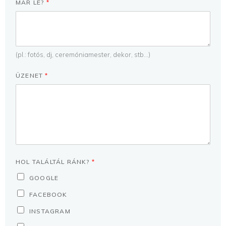
MÁR LE?
*
(pl.: fotós, dj, ceremóniamester, dekor, stb...)
ÜZENET
*
HOL TALÁLTÁL RÁNK?
*
GOOGLE
FACEBOOK
INSTAGRAM