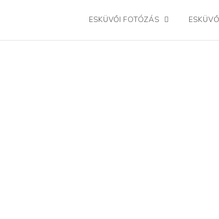
Skip
ESKÜVŐI FOTÓZÁS
ESKÜVŐ
to
content