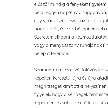
először mindig a fényeket figyele
be a reggeli napfény a függönyön,
egy virágdíszen. Ezek az apróságo
hangulatát, és ezekből építem fel a 
Szeretem elkapni a kézmozdulatokat
vagy a menyasszony ruhájának fi
belép a terembe.
Számomra az esküvői fotózás legsz
képeken keresztül újra és újra áta
meghittséget, amit ott a helyszíne
figyelek, hogy a vendégek termés
képeimen, és soha ne erőltetett pó