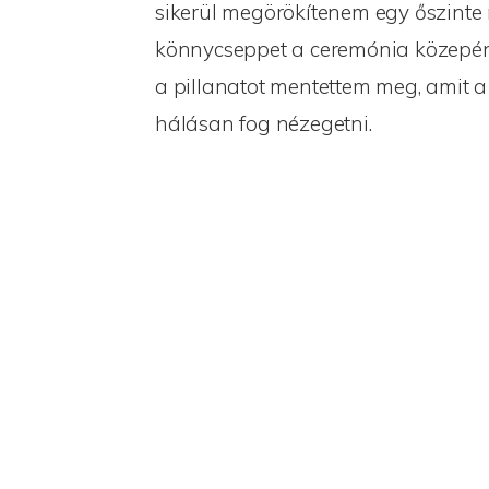
sikerül megörökítenem egy őszinte
könnycseppet a ceremónia közepén
a pillanatot mentettem meg, amit 
hálásan fog nézegetni.