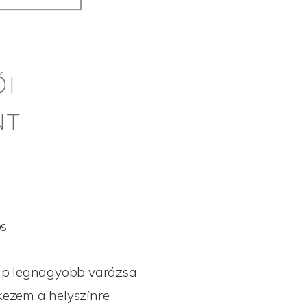
ŐI
NT
ós
ap legnagyobb varázsa
kezem a helyszínre,