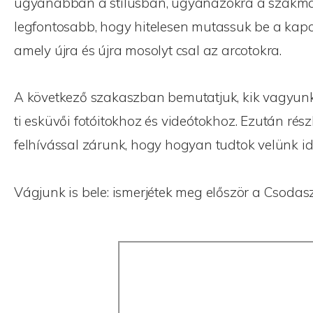
ugyanabban a stílusban, ugyanazokra a szakmai i
legfontosabb, hogy hitelesen mutassuk be a kapcs
amely újra és újra mosolyt csal az arcotokra.
A következő szakaszban bemutatjuk, kik vagyunk
ti esküvői fotóitokhoz és videótokhoz. Ezután rész
felhívással zárunk, hogy hogyan tudtok velünk id
Vágjunk is bele: ismerjétek meg először a Csodas