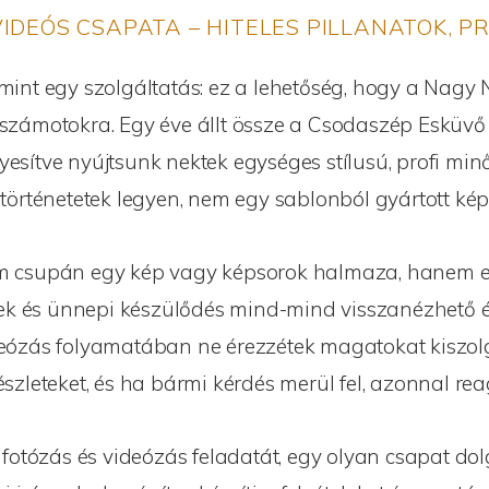
DEÓS CSAPATA – HITELES PILLANATOK, PR
mint egy szolgáltatás: ez a lehetőség, hogy a Nagy
zámotokra. Egy éve állt össze a Csodaszép Esküvő h
sítve nyújtsunk nektek egységes stílusú, profi minős
 történetetek legyen, nem egy sablonból gyártott k
m nem csupán egy kép vagy képsorok halmaza, hanem 
tek és ünnepi készülődés mind-mind visszanézhető é
deózás folyamatában ne érezzétek magatokat kiszol
részleteket, és ha bármi kérdés merül fel, azonnal re
fotózás és videózás feladatát, egy olyan csapat dol