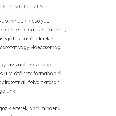
OFI KIVITELEZÉS
 Nap minden mosolyát,
atfős csapata azzal a céllal,
égű fotókat és filmeket.
épsorozat vagy videócsomag.
egy visszautazás a nap
s újra átélhető formában él
gáltatottnak: folyamatosan
agálunk.
gozik értetek, ahol mindenki