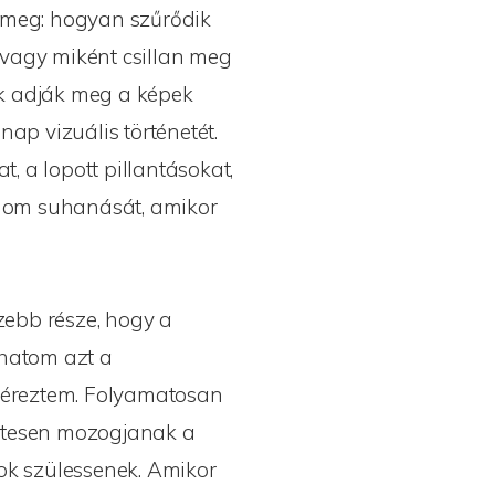
m meg: hogyan szűrődik
 vagy miként csillan meg
k adják meg a képek
nap vizuális történetét.
, a lopott pillantásokat,
nom suhanását, amikor
ebb része, hogy a
dhatom azt a
n éreztem. Folyamatosan
zetesen mozogjanak a
zok szülessenek. Amikor