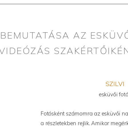
BEMUTATÁSA AZ ESKÜV
 VIDEÓZÁS SZAKÉRTŐIKÉ
SZILVI
esküvői fot
Fotósként számomra az esküvői n
a részletekben rejlik. Amikor megér