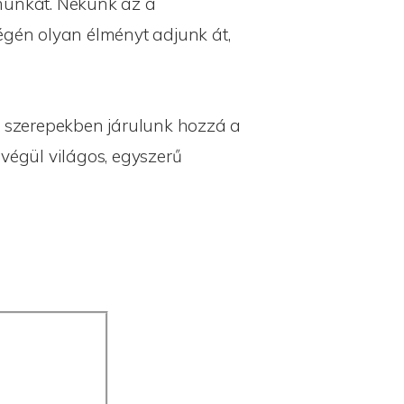
ómunkát. Nekünk az a
égén olyan élményt adjunk át,
 szerepekben járulunk hozzá a
 végül világos, egyszerű