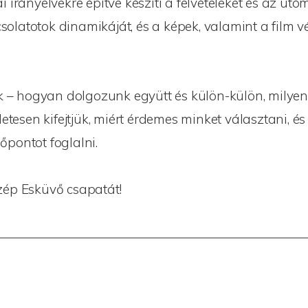
rányelvekre építve készíti a felvételeket és az ut
olatotok dinamikáját, és a képek, valamint a film v
 – hogyan dolgozunk együtt és külön-külön, milyen
letesen kifejtjük, miért érdemes minket választani, és
őpontot foglalni.
zép Esküvő csapatát!