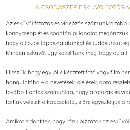
A CSODASZÉP ESKÜVŐ FOTÓS-VI
Az esküvői fotózás és videózás számunkra több, 
könnycseppjét és spontán pillanatát megőrizzük s
hogy a közös tapasztalatunkat és tudásunkat egye
Minden esküvőt úgy közelítünk meg, hogy az a ti
Hisszük, hogy egy jól elkészített fotó vagy fil
hangulatába – a nevetések, ölelések, apró részle
tovább. Fontos számunkra, hogy a fotózás és vi
tartjuk veletek a kapcsolatot, előre egyeztetjük a 
Amikor eldöntitek, hogy ránk bízzátok az esküvői 