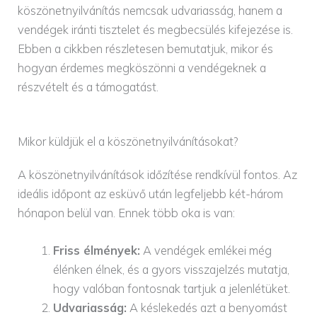
köszönetnyilvánítás nemcsak udvariasság, hanem a
vendégek iránti tisztelet és megbecsülés kifejezése is.
Ebben a cikkben részletesen bemutatjuk, mikor és
hogyan érdemes megköszönni a vendégeknek a
részvételt és a támogatást.
Mikor küldjük el a köszönetnyilvánításokat?
A köszönetnyilvánítások időzítése rendkívül fontos. Az
ideális időpont az esküvő után legfeljebb két-három
hónapon belül van. Ennek több oka is van:
Friss élmények:
A vendégek emlékei még
élénken élnek, és a gyors visszajelzés mutatja,
hogy valóban fontosnak tartjuk a jelenlétüket.
Udvariasság:
A késlekedés azt a benyomást