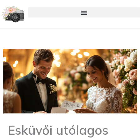
Skip
to
content
Esküvői utólagos