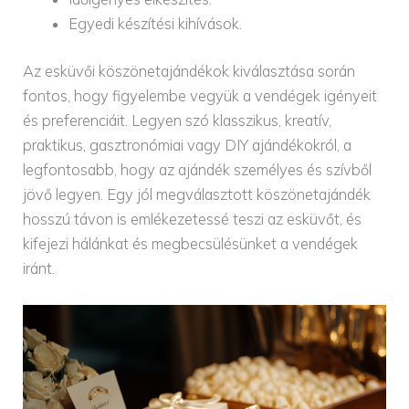
Egyedi készítési kihívások.
Az esküvői köszönetajándékok kiválasztása során
fontos, hogy figyelembe vegyük a vendégek igényeit
és preferenciáit. Legyen szó klasszikus, kreatív,
praktikus, gasztronómiai vagy DIY ajándékokról, a
legfontosabb, hogy az ajándék személyes és szívből
jövő legyen. Egy jól megválasztott köszönetajándék
hosszú távon is emlékezetessé teszi az esküvőt, és
kifejezi hálánkat és megbecsülésünket a vendégek
iránt.