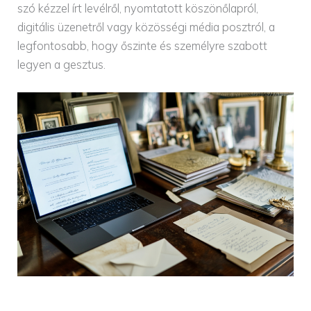
szó kézzel írt levélről, nyomtatott köszönőlapról,
digitális üzenetről vagy közösségi média posztról, a
legfontosabb, hogy őszinte és személyre szabott
legyen a gesztus.