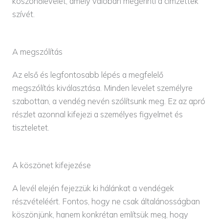
köszönőlevelet, amely valóban megérinti a címzettek
szívét.
A megszólítás
Az első és legfontosabb lépés a megfelelő
megszólítás kiválasztása. Minden levelet személyre
szabottan, a vendég nevén szólítsunk meg. Ez az apró
részlet azonnal kifejezi a személyes figyelmet és
tiszteletet.
A köszönet kifejezése
A levél elején fejezzük ki hálánkat a vendégek
részvételéért. Fontos, hogy ne csak általánosságban
köszönjünk, hanem konkrétan említsük meg, hogy