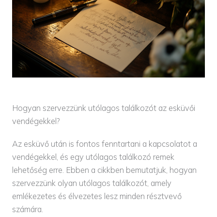
Hogyan szervezzünk utólagos találkozót az esküvői
vendégekkel?
Az esküvő után is fontos fenntartani a kapcsolatot a
vendégekkel, és egy utólagos találkozó remek
lehetőség erre. Ebben a cikkben bemutatjuk, hogyan
szervezzünk olyan utólagos találkozót, amely
emlékezetes és élvezetes lesz minden résztvevő
számára.