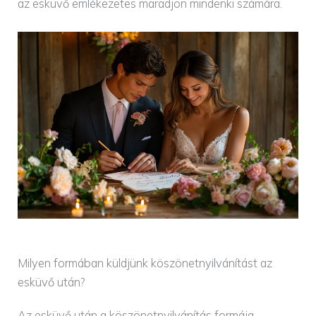
az esküvő emlékezetes maradjon mindenki számára.
Milyen formában küldjünk köszönetnyilvánítást az
esküvő után?
Az esküvő után a köszönetnyilvánítás formája