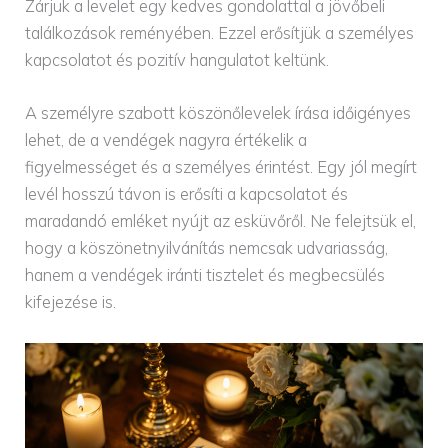
Zárjuk a levelet egy kedves gondolattal a jövőbeli
találkozások reményében. Ezzel erősítjük a személyes
kapcsolatot és pozitív hangulatot keltünk.
A személyre szabott köszönőlevelek írása időigényes
lehet, de a vendégek nagyra értékelik a
figyelmességet és a személyes érintést. Egy jól megírt
levél hosszú távon is erősíti a kapcsolatot és
maradandó emléket nyújt az esküvőről. Ne felejtsük el,
hogy a köszönetnyilvánítás nemcsak udvariasság,
hanem a vendégek iránti tisztelet és megbecsülés
kifejezése is.