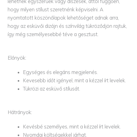
lehetnek egyszerűek vagy díszesek, attól függően,
hogy milyen stílust szeretnénk képviselni. A
nyomtatott köszönőlapok lehetőséget adnak arra,
hogy az esküvői dizájn és színvilág tükröződjön rajtuk,
így még személyesebbé téve a gesztust.
Előnyök:
Egységes és elegáns megjelenés.
Kevesebb időt igényel, mint a kézzel írt levelek.
Tükrözi az esküvő stílusát.
Hátrányok:
Kevésbé személyes, mint a kézzel írt levelek.
Nyomdai költségekkel járhat.