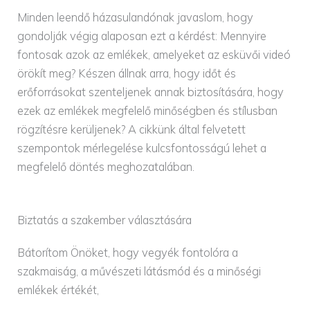
Minden leendő házasulandónak javaslom, hogy
gondolják végig alaposan ezt a kérdést: Mennyire
fontosak azok az emlékek, amelyeket az esküvői videó
örökít meg? Készen állnak arra, hogy időt és
erőforrásokat szenteljenek annak biztosítására, hogy
ezek az emlékek megfelelő minőségben és stílusban
rögzítésre kerüljenek? A cikkünk által felvetett
szempontok mérlegelése kulcsfontosságú lehet a
megfelelő döntés meghozatalában.
Biztatás a szakember választására
Bátorítom Önöket, hogy vegyék fontolóra a
szakmaiság, a művészeti látásmód és a minőségi
emlékek értékét,