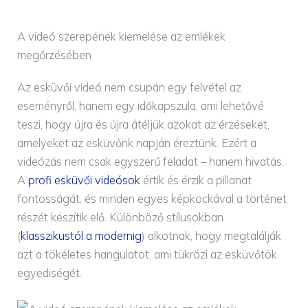
A videó szerepének kiemelése az emlékek
megőrzésében
Az esküvői videó nem csupán egy felvétel az
eseményről, hanem egy időkapszula, ami lehetővé
teszi, hogy újra és újra átéljük azokat az érzéseket,
amelyeket az esküvőnk napján éreztünk. Ezért a
videózás nem csak egyszerű feladat – hanem hivatás.
A
profi esküvői videósok
értik és érzik a pillanat
fontosságát, és minden egyes képkockával a történet
részét készítik elő. Különböző stílusokban
(
klasszikustól a modernig
) alkotnak, hogy megtalálják
azt a tökéletes hangulatot, ami tükrözi az esküvőtök
egyediségét.