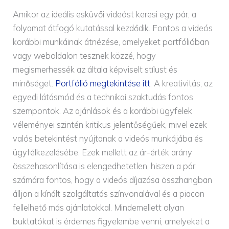
Amikor az ideális esküvői videóst keresi egy pár, a
folyamat átfogó kutatással kezdődik. Fontos a videós
korábbi munkáinak átnézése, amelyeket portfólióban
vagy weboldalon tesznek közzé, hogy
megismerhessék az általa képviselt stílust és
minőséget.
Portfólió megtekintése itt
. A kreativitás, az
egyedi látásmód és a technikai szaktudás fontos
szempontok. Az ajánlások és a korábbi ügyfelek
véleményei szintén kritikus jelentőségűek, mivel ezek
valós betekintést nyújtanak a videós munkájába és
ügyfélkezelésébe. Ezek mellett az ár-érték arány
összehasonlítása is elengedhetetlen, hiszen a pár
számára fontos, hogy a videós díjazása összhangban
álljon a kínált szolgáltatás színvonalával és a piacon
fellelhető más ajánlatokkal. Mindemellett olyan
buktatókat is érdemes figyelembe venni, amelyeket a