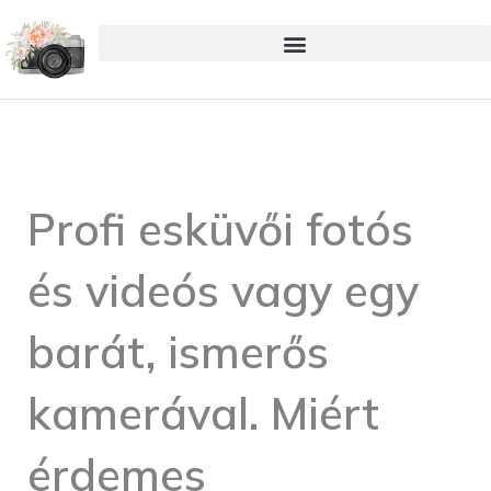
Skip
to
content
Profi esküvői fotós
és videós vagy egy
barát, ismerős
kamerával. Miért
érdemes