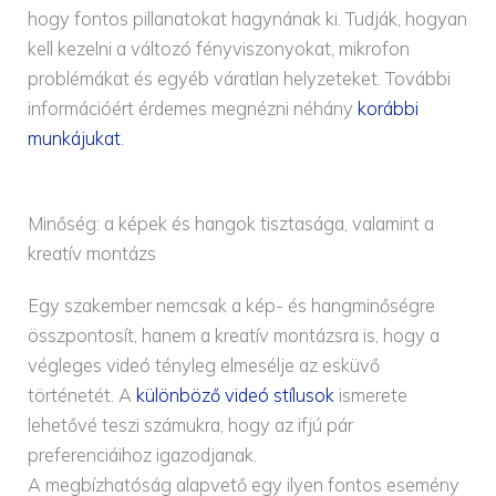
hogy fontos pillanatokat hagynának ki. Tudják, hogyan
kell kezelni a változó fényviszonyokat, mikrofon
problémákat és egyéb váratlan helyzeteket. További
információért érdemes megnézni néhány
korábbi
munkájukat
.
Minőség: a képek és hangok tisztasága, valamint a
kreatív montázs
Egy szakember nemcsak a kép- és hangminőségre
összpontosít, hanem a kreatív montázsra is, hogy a
végleges videó tényleg elmesélje az esküvő
történetét. A
különböző videó stílusok
ismerete
lehetővé teszi számukra, hogy az ifjú pár
preferenciáihoz igazodjanak.
A megbízhatóság alapvető egy ilyen fontos esemény