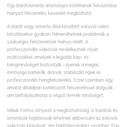
Egy barát/ismerős lehetséges korlátainak felvázolása:
hiányzó felszerelés, kevésbé megbízható
A barát vagy ismerős által készített esküvői videó
készítésekor gyakran felmerülhetnek problémák a
szükséges felszerelések hiánya miatt. A
professzionális videósok rendelkeznek olyan
eszközökkel, amelyek a legjobb kép- és
hangminőséget biztosítják – ilyenek a magas
minőségű kamerák, drónok, stabilizáló rigek és
professzionális hangfelszerelés. Ezzel szemben egy
amatőr általában korlátozott felszereléssel dolgozik,
ami befolyásolhatja a végső termék minőségét.
Másik fontos tényező a megbízhatóság. A barátok és
ismerősök hajlamosak lehetnek alábecsülni az esküvői
videózás kihívásait, ami felelőtlenséghez vezethet. Egy