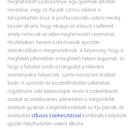
meghatódott szülő könnye, egy gyermek ártatlan
nevetése, vagy az ifjú pár szoros ölelése a
táncparketten kívül. A professzionális videós mindig
készen áll arra, hogy elkapja az esküvő szellemét,
amely nemcsak az előre megtervezett ceremónia
részleteiben, hanem a résztvevők spontán
interakcióiban is megmutatkozik. A képesség, hogy a
megfelelő pillanatban a megfelelő helyen legyenek, és
hogy a felvétel során a hangsúlyt a releváns
eseményekre helyezzék, szinte művészeti érzéket
kíván. A spontán és kiszámíthatatlan pillanatok
rögzítésére való képességük révén a szakemberek
azokat az emlékezetes jeleneteket is megörökítik,
amelyek gyakran a legértékesebbek az ifjú párnak, és
amelyeket
stílusos szerkesztéssel
kombinálva képesek
igazán felejthetetlen videót alkotni.