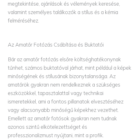
megtekintése, ajánlások és vélemények keresése,
valamint személyes találkozók a stílus és a kémia
felméréséhez.
Az Amatőr Fotózás Csábítása és Buktatói
Bár az amatőr fotózás elsőre költséghatékonynak
tűnhet, számos buktatóval járhat, mint például a képek
minőségének és stílusának bizonytalansága. Az
amatőrök gyakran nem rendelkeznek a szükséges
eszközökkel, tapasztalattal vagy technikai
ismeretekkel, ami a fontos pillanatok elvesztéséhez
vagy alacsonyabb minőségű képekhez vezethet.
Emellett az amatőr fotósok gyakran nem tudnak
azonos szintű elkötelezettséget és
professzionalizmust nyújtani, mint a profik.