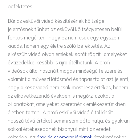
befektetés
Bár az esküvői videó készítésének költsége
jelentősnek tűnhet az esküvői költségvetésen belül,
fontos megérteni, hogy ez nem csak egy egyszeri
kiadás, hanem egy életre szóló befektetés. Az
elkészült videó olyan emlékek sorát rögzíti, amelyeket
évtizedekkel később is újra átélhetünk. A profi
videósok által használt magas minőségű felszerelés,
valamint a művészi látásmód és tapasztalat azt jelenti,
hogy a kész videó nem csak most lesz értékes, hanem
az elkövetkezendő években is megőrzi azokat a
pillanatokat, amelyeket szeretnénk emlékezetünkben
életben tartani. A profi esküvői videó által kínált
hosszú távú értéket semmi sem pótolhatja, és gyakran
sokkal értékesebbnek bizonyul, mint az eredeti
költsége. Az
árak és csomagajánlatok
áttekintésekor