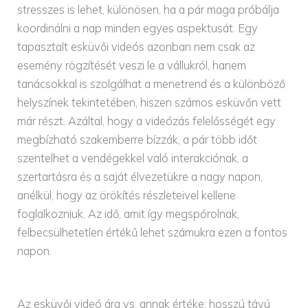
stresszes is lehet, különösen, ha a pár maga próbálja
koordinálni a nap minden egyes aspektusát. Egy
tapasztalt esküvői videós azonban nem csak az
esemény rögzítését veszi le a vállukról, hanem
tanácsokkal is szolgálhat a menetrend és a különböző
helyszínek tekintetében, hiszen számos esküvőn vett
már részt. Azáltal, hogy a videózás felelősségét egy
megbízható szakemberre bízzák, a pár több időt
szentelhet a vendégekkel való interakciónak, a
szertartásra és a saját élvezetükre a nagy napon,
anélkül, hogy az örökítés részleteivel kellene
foglalkozniuk. Az idő, amit így megspórolnak,
felbecsülhetetlen értékű lehet számukra ezen a fontos
napon.
Az esküvői videó ára vs. annak értéke: hosszú távú