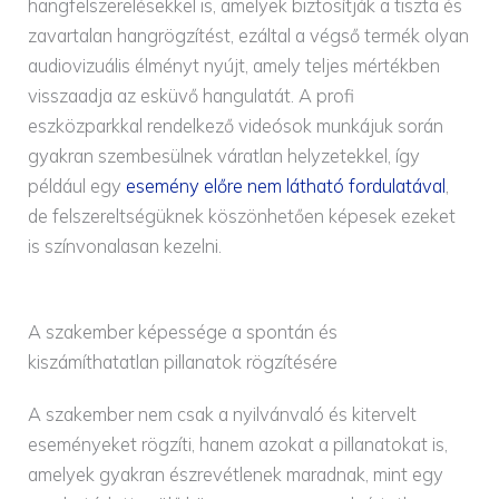
hangfelszerelésekkel is, amelyek biztosítják a tiszta és
zavartalan hangrögzítést, ezáltal a végső termék olyan
audiovizuális élményt nyújt, amely teljes mértékben
visszaadja az esküvő hangulatát. A profi
eszközparkkal rendelkező videósok munkájuk során
gyakran szembesülnek váratlan helyzetekkel, így
például egy
esemény előre nem látható fordulatával
,
de felszereltségüknek köszönhetően képesek ezeket
is színvonalasan kezelni.
A szakember képessége a spontán és
kiszámíthatatlan pillanatok rögzítésére
A szakember nem csak a nyilvánvaló és kitervelt
eseményeket rögzíti, hanem azokat a pillanatokat is,
amelyek gyakran észrevétlenek maradnak, mint egy