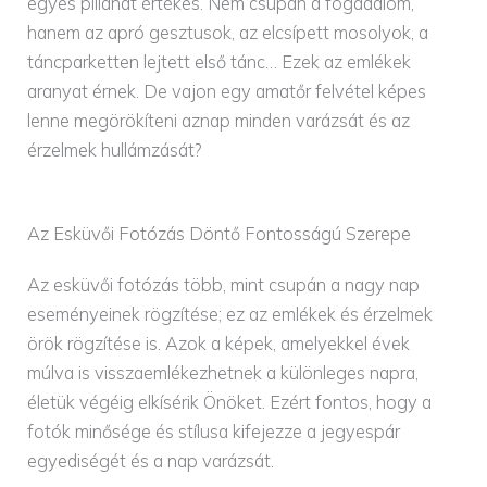
egyes pillanat értékes. Nem csupán a fogadalom,
hanem az apró gesztusok, az elcsípett mosolyok, a
táncparketten lejtett első tánc… Ezek az emlékek
aranyat érnek. De vajon egy amatőr felvétel képes
lenne megörökíteni aznap minden varázsát és az
érzelmek hullámzását?
Az Esküvői Fotózás Döntő Fontosságú Szerepe
Az esküvői fotózás több, mint csupán a nagy nap
eseményeinek rögzítése; ez az emlékek és érzelmek
örök rögzítése is. Azok a képek, amelyekkel évek
múlva is visszaemlékezhetnek a különleges napra,
életük végéig elkísérik Önöket. Ezért fontos, hogy a
fotók minősége és stílusa kifejezze a jegyespár
egyediségét és a nap varázsát.