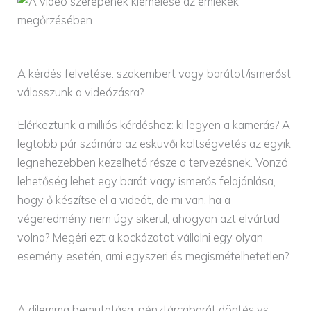
A kérdés felvetése: szakembert vagy barátot/ismerőst
válasszunk a videózásra?
Elérkeztünk a milliós kérdéshez: ki legyen a kamerás? A
legtöbb pár számára az esküvői költségvetés az egyik
legnehezebben kezelhető része a tervezésnek. Vonzó
lehetőség lehet egy barát vagy ismerős felajánlása,
hogy ő készítse el a videót, de mi van, ha a
végeredmény nem úgy sikerül, ahogyan azt elvártad
volna? Megéri ezt a kockázatot vállalni egy olyan
esemény esetén, ami egyszeri és megismételhetetlen?
A dilemma bemutatása: pénztárcabarát döntés vs.