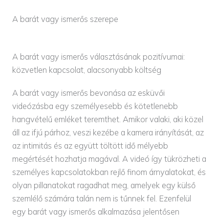
A barát vagy ismerős szerepe
A barát vagy ismerős választásának pozitívumai:
közvetlen kapcsolat, alacsonyabb költség
A barát vagy ismerős bevonása az esküvői
videózásba egy személyesebb és kötetlenebb
hangvételű emléket teremthet. Amikor valaki, aki közel
áll az ifjú párhoz, veszi kezébe a kamera irányítását, az
az intimitás és az együtt töltött idő mélyebb
megértését hozhatja magával. A videó így tükrözheti a
személyes kapcsolatokban rejlő finom árnyalatokat, és
olyan pillanatokat ragadhat meg, amelyek egy külső
szemlélő számára talán nem is tűnnek fel. Ezenfelül
egy barát vagy ismerős alkalmazása jelentősen