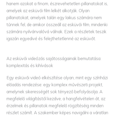
hanem azokat a finom, észrevehetetlen pillanatokat is,
amelyek az esküvői film lelkét alkotják. Olyan
pillanatokat, amelyek talán egy laikus számára nem
tűnnek fel, de amikor összeáll az esküvői film, mindenki
számára nyilvánvalóvá válnak. Ezek a részletek teszik
igazán egyedivé és felejthetetlenné az esküvőt.
Az esküvői videózás sajátosságainak bemutatása:
komplexitás és kihívások
Egy esküvői videó elkészítése olyan, mint egy színházi
előadás rendezése: egy komplex művészeti projekt,
amelynek sikerességét sok tényező befolyásolja. A
megfelelő világítástól kezdve, a hangfelvételen át, az
érzelmek és pillanatok megfelelő rögzítéséig minden
részlet számít. A szakember képes navigálni a váratlan