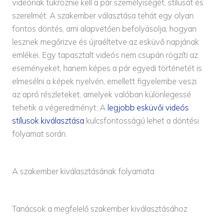
videónak tükröznie kell a pár személyiségét, stílusát és
szerelmét. A szakember választása tehát egy olyan
fontos döntés, ami alapvetően befolyásolja, hogyan
lesznek megőrizve és újraéltetve az esküvő napjának
emlékei. Egy tapasztalt videós nem csupán rögzíti az
eseményeket, hanem képes a pár egyedi történetét is
elmesélni a képek nyelvén, emellett figyelembe veszi
az apró részleteket, amelyek valóban különlegessé
tehetik a végeredményt. A
legjobb esküvői videós
stílusok kiválasztása
kulcsfontosságú lehet a döntési
folyamat során.
A szakember kiválasztásának folyamata
Tanácsok a megfelelő szakember kiválasztásához