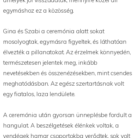
amelyek jól visszaadták, mennyire közel áll
egymáshoz ez a közösség.
Gina és Szabi a ceremónia alatt sokat
mosolyogtak, egymásra figyeltek, és láthatóan
élvezték a pillanatokat. Az érzelmek könnyedén,
természetesen jelentek meg, inkább
nevetésekben és összenézésekben, mint csendes
meghatódásban. Az egész szertartásnak volt
egy fiatalos, laza lendülete.
A ceremónia után gyorsan ünneplésbe fordult a
hangulat. A beszélgetések élénkek voltak, a
vendégek hamar csoportokba verődtek, sok volt