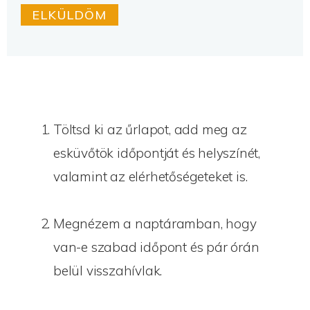
ELKÜLDÖM
K
E
Z
E
L
É
S
Töltsd ki az űrlapot, add meg az
*
esküvőtök időpontját és helyszínét,
valamint az elérhetőségeteket is.
Megnézem a naptáramban, hogy
van-e szabad időpont és pár órán
belül visszahívlak.