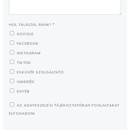
HOL TALÁLTÁL RÁNK?
*
GOOGLE
FACEBOOK
INSTAGRAM
TIKTOK
ESKÜVŐI SZOLGÁLTATÓ
ISMERŐS
EGYÉB
A
AZ ADATKEZELÉSI TÁJÉKOZTATÓBAN FOGLALTAKAT
D
ELFOGADOM.
A
T