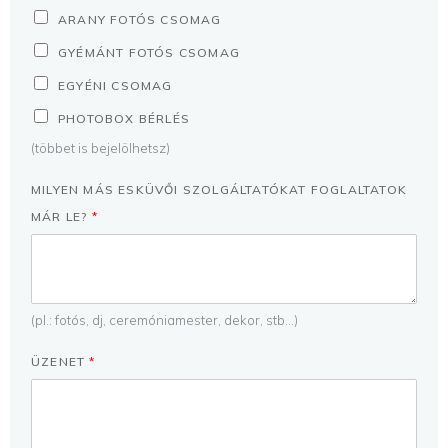
ARANY FOTÓS CSOMAG
GYÉMÁNT FOTÓS CSOMAG
EGYÉNI CSOMAG
PHOTOBOX BÉRLÉS
(többet is bejelölhetsz)
MILYEN MÁS ESKÜVŐI SZOLGÁLTATÓKAT FOGLALTATOK
MÁR LE?
*
(pl.: fotós, dj, ceremóniamester, dekor, stb...)
ÜZENET
*