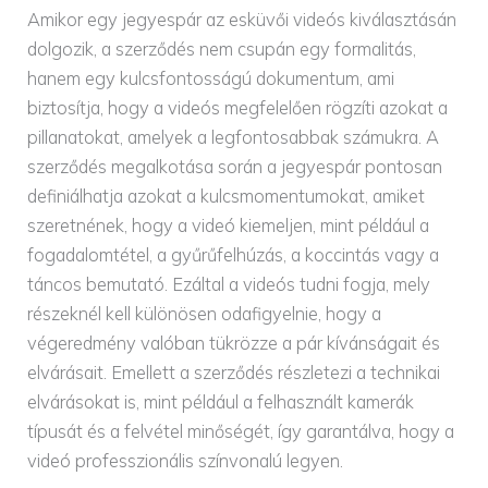
Amikor egy jegyespár az esküvői videós kiválasztásán
dolgozik, a szerződés nem csupán egy formalitás,
hanem egy kulcsfontosságú dokumentum, ami
biztosítja, hogy a videós megfelelően rögzíti azokat a
pillanatokat, amelyek a legfontosabbak számukra. A
szerződés megalkotása során a jegyespár pontosan
definiálhatja azokat a kulcsmomentumokat, amiket
szeretnének, hogy a videó kiemeljen, mint például a
fogadalomtétel, a gyűrűfelhúzás, a koccintás vagy a
táncos bemutató. Ezáltal a videós tudni fogja, mely
részeknél kell különösen odafigyelnie, hogy a
végeredmény valóban tükrözze a pár kívánságait és
elvárásait. Emellett a szerződés részletezi a technikai
elvárásokat is, mint például a felhasznált kamerák
típusát és a felvétel minőségét, így garantálva, hogy a
videó professzionális színvonalú legyen.