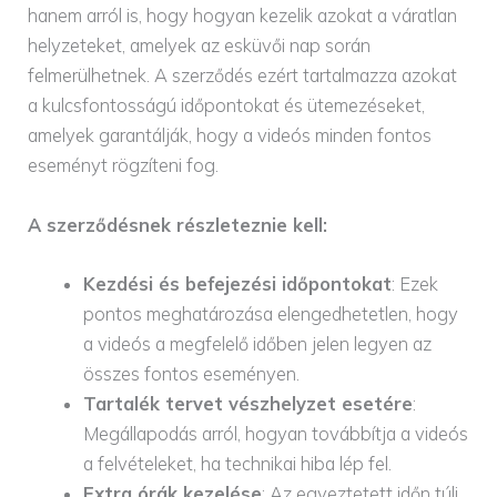
hanem arról is, hogy hogyan kezelik azokat a váratlan
helyzeteket, amelyek az esküvői nap során
felmerülhetnek. A szerződés ezért tartalmazza azokat
a kulcsfontosságú időpontokat és ütemezéseket,
amelyek garantálják, hogy a videós minden fontos
eseményt rögzíteni fog.
A szerződésnek részleteznie kell:
Kezdési és befejezési időpontokat
: Ezek
pontos meghatározása elengedhetetlen, hogy
a videós a megfelelő időben jelen legyen az
összes fontos eseményen.
Tartalék tervet vészhelyzet esetére
:
Megállapodás arról, hogyan továbbítja a videós
a felvételeket, ha technikai hiba lép fel.
Extra órák kezelése
: Az egyeztetett időn túli