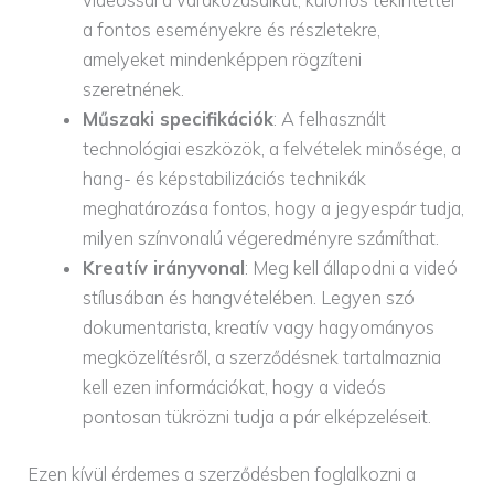
videóssal a várakozásaikat, különös tekintettel
a fontos eseményekre és részletekre,
amelyeket mindenképpen rögzíteni
szeretnének.
Műszaki specifikációk
: A felhasznált
technológiai eszközök, a felvételek minősége, a
hang- és képstabilizációs technikák
meghatározása fontos, hogy a jegyespár tudja,
milyen színvonalú végeredményre számíthat.
Kreatív irányvonal
: Meg kell állapodni a videó
stílusában és hangvételében. Legyen szó
dokumentarista, kreatív vagy hagyományos
megközelítésről, a szerződésnek tartalmaznia
kell ezen információkat, hogy a videós
pontosan tükrözni tudja a pár elképzeléseit.
Ezen kívül érdemes a szerződésben foglalkozni a