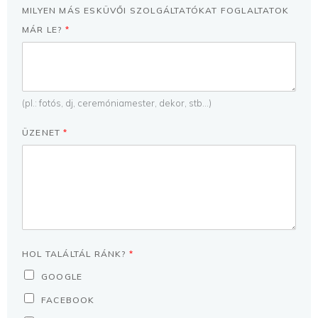
MILYEN MÁS ESKÜVŐI SZOLGÁLTATÓKAT FOGLALTATOK
MÁR LE?
*
(pl.: fotós, dj, ceremóniamester, dekor, stb...)
ÜZENET
*
HOL TALÁLTÁL RÁNK?
*
GOOGLE
FACEBOOK