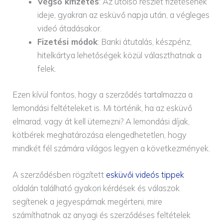
Végső kifizetés
: Az utolsó részlet fizetésének
ideje, gyakran az esküvő napja után, a végleges
videó átadásakor.
Fizetési módok
: Banki átutalás, készpénz,
hitelkártya lehetőségek közül választhatnak a
felek.
Ezen kívül fontos, hogy a szerződés tartalmazza a
lemondási feltételeket is. Mi történik, ha az esküvő
elmarad, vagy át kell ütemezni? A lemondási díjak,
kötbérek meghatározása elengedhetetlen, hogy
mindkét fél számára világos legyen a következmények.
A szerződésben rögzített
esküvői videós tippek
oldalán található gyakori kérdések és válaszok
segítenek a jegyespárnak megérteni, mire
számíthatnak az anyagi és szerződéses feltételek