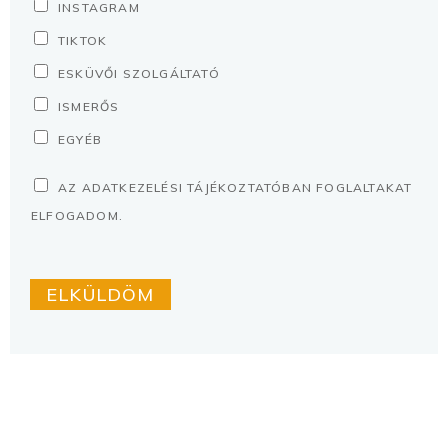
INSTAGRAM
TIKTOK
ESKÜVŐI SZOLGÁLTATÓ
ISMERŐS
EGYÉB
A
AZ ADATKEZELÉSI TÁJÉKOZTATÓBAN FOGLALTAKAT
D
ELFOGADOM.
A
T
ELKÜLDÖM
K
E
Z
E
L
É