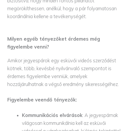
biztosítva, hogy minden fontos pillanatot
megörökíthessen, anélkül, hogy a pár folyamatosan
koordinálnia kellene a tevékenységét.
Milyen egyéb tényezőket érdemes még
figyelembe venni?
Amikor jegyespárok egy esküvői videós szerződést
kötnek, több, kevésbé nyilvánvaló szempontot is
érdemes figyelembe venniük, amelyek
hozzájárulhatnak a végső eredmény sikerességéhez.
Figyelembe veendő tényezők:
Kommunikációs elvárások
: A jegyespárnak
világosan kommunikálnia kell az esküvői